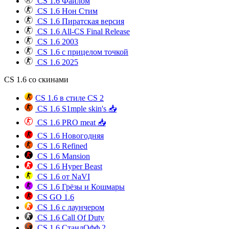
CS 1.6 Файлом
CS 1.6 Нон Стим
CS 1.6 Пиратская версия
CS 1.6 All-CS Final Release
CS 1.6 2003
CS 1.6 с прицелом точкой
CS 1.6 2025
CS 1.6 со скинами
CS 1.6 в стиле CS 2
CS 1.6 S1mple skin's 📥
CS 1.6 PRO meat 📥
CS 1.6 Новогодняя
CS 1.6 Refined
CS 1.6 Mansion
CS 1.6 Hyper Beast
CS 1.6 от NaVI
CS 1.6 Грёзы и Кошмары
CS GO 1.6
CS 1.6 с лаунчером
CS 1.6 Call Of Duty
CS 1.6 СтандОфф 2