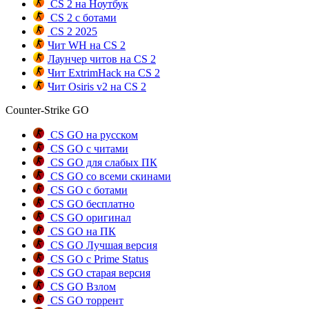
CS 2 на Ноутбук
CS 2 с ботами
CS 2 2025
Чит WH на CS 2
Лаунчер читов на CS 2
Чит ExtrimHack на CS 2
Чит Osiris v2 на CS 2
Counter-Strike GO
CS GO на русском
CS GO с читами
CS GO для слабых ПК
CS GO со всеми скинами
CS GO с ботами
CS GO бесплатно
CS GO оригинал
CS GO на ПК
CS GO Лучшая версия
CS GO с Prime Status
CS GO старая версия
CS GO Взлом
CS GO торрент