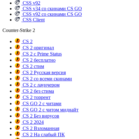
CSS v92
CSS v34 со скинами CS GO
CSS v92 со скинами CS GO
CSS Client
Counter-Strike 2
CS 2
CS 2 оригинал
CS 2 с Prime Status
CS 2 бесплатно
CS 2 стим
CS 2 Русская версия
CS 2 со всеми скинами
CS 2 с лаунчером
CS 2 без стима
CS 2 торрент
CS GO 2 с читами
CS GO 2 с читом миднайт
CS 2 Без вирусов
CS 2 2024
CS 2 Взломанная
CS 2 На слабый ПК