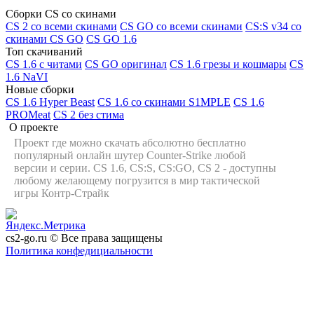
Сборки CS со скинами
CS 2 со всеми скинами
CS GO со всеми скинами
CS:S v34 со
скинами CS GO
CS GO 1.6
Топ скачиваний
CS 1.6 с читами
CS GO оригинал
CS 1.6 грезы и кошмары
CS
1.6 NaVI
Новые сборки
CS 1.6 Hyper Beast
CS 1.6 со скинами S1MPLE
CS 1.6
PROMeat
CS 2 без стима
О проекте
Проект где можно скачать абсолютно бесплатно
популярный онлайн шутер Counter-Strike любой
версии и серии. CS 1.6, CS:S, CS:GO, CS 2 - доступны
любому желающему погрузится в мир тактической
игры Контр-Страйк
cs2-go.ru © Все права защищены
Политика конфедициальности