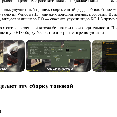
рывов и крови. Всё работает плавно на движке Half-Life — выс
 бинды, улучшенный прицел, современный радар, обновлённое м
s (включая Windows 11), никаких дополнительных программ. Вст
ы, вирусов и лишнего ПО — скачайте улучшенную КС 1.6 прямо с
но хочет современный визуал без потери производительности. П
учшенную HD-сборку бесплатно и верните игре новую жизнь!
елает эту сборку топовой
ы