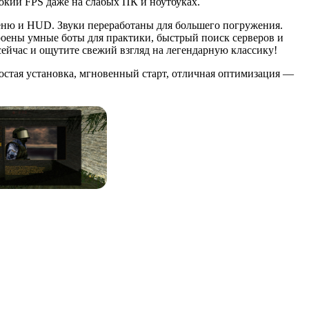
окий FPS даже на слабых ПК и ноутбуках.
еню и HUD. Звуки переработаны для большего погружения.
роены умные боты для практики, быстрый поиск серверов и
ейчас и ощутите свежий взгляд на легендарную классику!
ростая установка, мгновенный старт, отличная оптимизация —