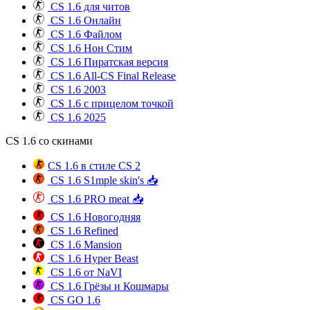
CS 1.6 для читов
CS 1.6 Онлайн
CS 1.6 Файлом
CS 1.6 Нон Стим
CS 1.6 Пиратская версия
CS 1.6 All-CS Final Release
CS 1.6 2003
CS 1.6 с прицелом точкой
CS 1.6 2025
CS 1.6 со скинами
CS 1.6 в стиле CS 2
CS 1.6 S1mple skin's 📥
CS 1.6 PRO meat 📥
CS 1.6 Новогодняя
CS 1.6 Refined
CS 1.6 Mansion
CS 1.6 Hyper Beast
CS 1.6 от NaVI
CS 1.6 Грёзы и Кошмары
CS GO 1.6