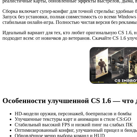
реалистичные карты, обновлённые эффекты выстрелов, дыма, вз
Сборка включает супер-конфиг для точной стрельбы: удобные
Запуск без установки, полная совместимость со всеми Window
стабильная онлайн-игра. Полностью чистая версия без реклам
Идеальный вариант для тех, кто любит оригинальную CS 1.6, 
подходит всем: от новичков до ветеранов. Скачайте CS 1.6 ул
Особенности улучшенной CS 1.6 — что д
HD-модели оружия, персонажей, боеприпасов и бомбы
Улучшенные текстуры карт и анимации в стиле CS:GO
Стабильный высокий FPS и низкий пинг на слабых ПК
Оптимизированный конфиг, улучшенный прицел и бинд
Обновлённое меню выбора команд и HUD