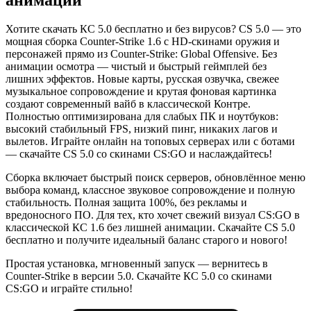
Хотите скачать КС 5.0 бесплатно и без вирусов? CS 5.0 — это
мощная сборка Counter-Strike 1.6 с HD-скинами оружия и
персонажей прямо из Counter-Strike: Global Offensive. Без
анимации осмотра — чистый и быстрый геймплей без
лишних эффектов. Новые карты, русская озвучка, свежее
музыкальное сопровождение и крутая фоновая картинка
создают современный вайб в классической Контре.
Полностью оптимизирована для слабых ПК и ноутбуков:
высокий стабильный FPS, низкий пинг, никаких лагов и
вылетов. Играйте онлайн на топовых серверах или с ботами
— скачайте CS 5.0 со скинами CS:GO и наслаждайтесь!
Сборка включает быстрый поиск серверов, обновлённое меню
выбора команд, классное звуковое сопровождение и полную
стабильность. Полная защита 100%, без рекламы и
вредоносного ПО. Для тех, кто хочет свежий визуал CS:GO в
классической КС 1.6 без лишней анимации. Скачайте CS 5.0
бесплатно и получите идеальный баланс старого и нового!
Простая установка, мгновенный запуск — вернитесь в
Counter-Strike в версии 5.0. Скачайте КС 5.0 со скинами
CS:GO и играйте стильно!