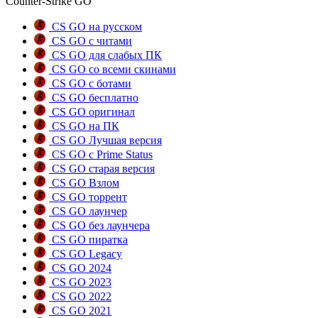
Counter-Strike GO
CS GO на русском
CS GO с читами
CS GO для слабых ПК
CS GO со всеми скинами
CS GO с ботами
CS GO бесплатно
CS GO оригинал
CS GO на ПК
CS GO Лучшая версия
CS GO с Prime Status
CS GO старая версия
CS GO Взлом
CS GO торрент
CS GO лаунчер
CS GO без лаунчера
CS GO пиратка
CS GO Legacy
CS GO 2024
CS GO 2023
CS GO 2022
CS GO 2021