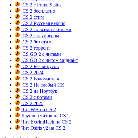
CS 2 с Prime Status
CS 2 бесплатно
CS 2 стим
CS 2 Русская версия
CS 2 со всеми скинами
CS 2 с лаунчером
CS 2 без стима
CS 2 торрент
CS GO 2 с читами
CS GO 2 с читом миднайт
CS 2 Без вирусов
CS 2 2024
CS 2 Взломанная
CS 2 На слабый ПК
CS 2 на Ноутбук
CS 2 с ботами
CS 2 2025
Чит WH на CS 2
Лаунчер читов на CS 2
Чит ExtrimHack на CS 2
Чит Osiris v2 на CS 2