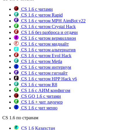
CS 1.6 с читами
CS 1.6 с читом Rapid
CS 1.6 с читом MPH AimBot v22
CS 1.6 с читом Crystal Hack
CS 1.6 без разброса и отдачи
CS 1.6 с читом вермиллион
CS 1.6 с читом миднайт
CS 1.6 с читом альтернатив
CS 1.6 с читом Evol Hack
CS 1.6 с читом Metla
CS 1.6 с читом интериум
CS 1.6 с читом гигнайт
CS 1.6 с читом HPP Hack v6
CS 1.6 с читом R8
CS 1.6 с АИМ конфигом
CS GO 1.6 с читами
CS 1.6 + чит лаунчер
CS 1.6 с чит меню
CS 1.6 по странам
CS 1.6 Казахстан