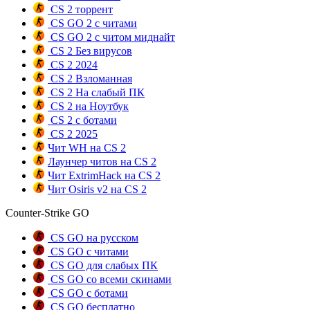
CS 2 торрент
CS GO 2 с читами
CS GO 2 с читом миднайт
CS 2 Без вирусов
CS 2 2024
CS 2 Взломанная
CS 2 На слабый ПК
CS 2 на Ноутбук
CS 2 с ботами
CS 2 2025
Чит WH на CS 2
Лаунчер читов на CS 2
Чит ExtrimHack на CS 2
Чит Osiris v2 на CS 2
Counter-Strike GO
CS GO на русском
CS GO с читами
CS GO для слабых ПК
CS GO со всеми скинами
CS GO с ботами
CS GO бесплатно