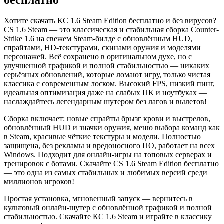
Хотите скачать КС 1.6 Steam Edition бесплатно и без вирусов?
CS 1.6 Steam — это классическая и стабильная сборка Counter-
Strike 1.6 на свежем Steam-билде с обновлённым HUD,
спрайтами, HD-текстурами, скинами оружия и моделями
персонажей. Всё сохранено в оригинальном духе, но с
улучшенной графикой и полной стабильностью — никаких
серьёзных обновлений, которые ломают игру, только чистая
классика с современным лоском. Высокий FPS, низкий пинг,
идеальная оптимизация даже на слабых ПК и ноутбуках —
наслаждайтесь легендарным шутером без лагов и вылетов!
Сборка включает: новые спрайты брызг крови и выстрелов,
обновлённый HUD и значки оружия, меню выбора команд как
в Steam, красивые чёткие текстуры и модели. Полностью
защищена, без рекламы и вредоносного ПО, работает на всех
Windows. Подходит для онлайн-игры на топовых серверах и
тренировок с ботами. Скачайте CS 1.6 Steam Edition бесплатно
— это одна из самых стабильных и любимых версий среди
миллионов игроков!
Простая установка, мгновенный запуск — вернитесь в
культовый онлайн-шутер с обновлённой графикой и полной
стабильностью. Скачайте КС 1.6 Steam и играйте в классику