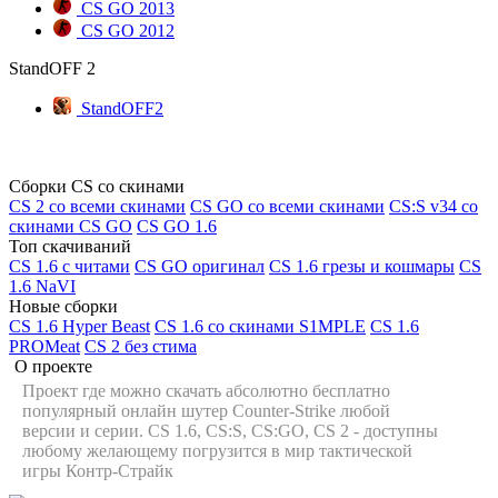
CS GO 2013
CS GO 2012
StandOFF 2
StandOFF2
Сборки CS со скинами
CS 2 со всеми скинами
CS GO со всеми скинами
CS:S v34 со
скинами CS GO
CS GO 1.6
Топ скачиваний
CS 1.6 с читами
CS GO оригинал
CS 1.6 грезы и кошмары
CS
1.6 NaVI
Новые сборки
CS 1.6 Hyper Beast
CS 1.6 со скинами S1MPLE
CS 1.6
PROMeat
CS 2 без стима
О проекте
Проект где можно скачать абсолютно бесплатно
популярный онлайн шутер Counter-Strike любой
версии и серии. CS 1.6, CS:S, CS:GO, CS 2 - доступны
любому желающему погрузится в мир тактической
игры Контр-Страйк