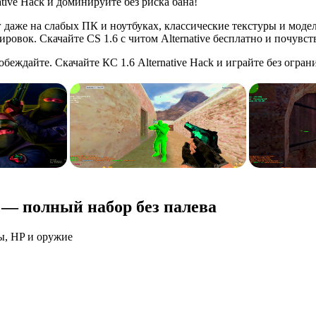
tive Hack и доминируйте без риска бана!
даже на слабых ПК и ноутбуках, классические текстуры и модел
ировок. Скачайте CS 1.6 с читом Alternative бесплатно и почувс
еждайте. Скачайте КС 1.6 Alternative Hack и играйте без огран
6 — полный набор без палева
ны, HP и оружие