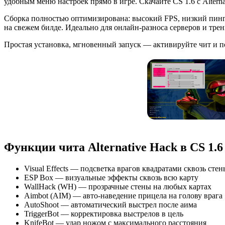
удобным меню настроек прямо в игре. Скачайте CS 1.6 с Alterna
Сборка полностью оптимизирована: высокий FPS, низкий пинг 
на свежем билде. Идеально для онлайн-разноса серверов и трен
Простая установка, мгновенный запуск — активируйте чит и поб
Функции чита Alternative Hack в CS 1.
Visual Effects — подсветка врагов квадратами сквозь сте
ESP Box — визуальные эффекты сквозь всю карту
WallHack (WH) — прозрачные стены на любых картах
Aimbot (AIM) — авто-наведение прицела на голову врага
AutoShoot — автоматический выстрел после аима
TriggerBot — корректировка выстрелов в цель
KnifeBot — удар ножом с максимального расстояния