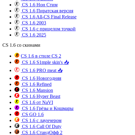
CS 1.6 Нон Стим
CS 1.6 Пиратская версия
CS 1.6 All-CS Final Release
CS 1.6 2003
CS 1.6 с прицелом точкой
CS 1.6 2025
CS 1.6 со скинами
CS 1.6 в стиле CS 2
CS 1.6 S1mple skin's 📥
CS 1.6 PRO meat 📥
CS 1.6 Новогодняя
CS 1.6 Refined
CS 1.6 Mansion
CS 1.6 Hyper Beast
CS 1.6 от NaVI
CS 1.6 Грёзы и Кошмары
CS GO 1.6
CS 1.6 с лаунчером
CS 1.6 Call Of Duty
CS 1.6 СтандОфф 2