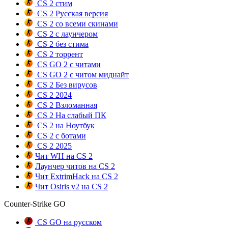
CS 2 стим
CS 2 Русская версия
CS 2 со всеми скинами
CS 2 с лаунчером
CS 2 без стима
CS 2 торрент
CS GO 2 с читами
CS GO 2 с читом миднайт
CS 2 Без вирусов
CS 2 2024
CS 2 Взломанная
CS 2 На слабый ПК
CS 2 на Ноутбук
CS 2 с ботами
CS 2 2025
Чит WH на CS 2
Лаунчер читов на CS 2
Чит ExtrimHack на CS 2
Чит Osiris v2 на CS 2
Counter-Strike GO
CS GO на русском