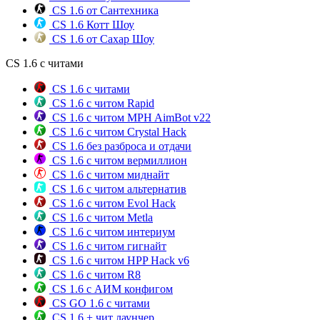
CS 1.6 от Сантехника
CS 1.6 Котт Шоу
CS 1.6 от Сахар Шоу
CS 1.6 с читами
CS 1.6 с читами
CS 1.6 с читом Rapid
CS 1.6 с читом MPH AimBot v22
CS 1.6 с читом Crystal Hack
CS 1.6 без разброса и отдачи
CS 1.6 с читом вермиллион
CS 1.6 с читом миднайт
CS 1.6 с читом альтернатив
CS 1.6 с читом Evol Hack
CS 1.6 с читом Metla
CS 1.6 с читом интериум
CS 1.6 с читом гигнайт
CS 1.6 с читом HPP Hack v6
CS 1.6 с читом R8
CS 1.6 с АИМ конфигом
CS GO 1.6 с читами
CS 1.6 + чит лаунчер