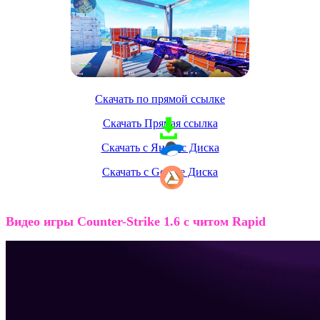
Скачать по прямой ссылке
Скачать
Прямая ссылка
Скачать
с Яндекс Диска
Скачать
c Google Диска
Видео игры Counter-Strike 1.6 с читом Rapid