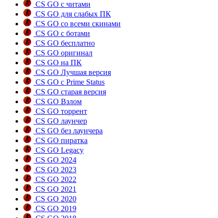
CS GO с читами
CS GO для слабых ПК
CS GO со всеми скинами
CS GO с ботами
CS GO бесплатно
CS GO оригинал
CS GO на ПК
CS GO Лучшая версия
CS GO с Prime Status
CS GO старая версия
CS GO Взлом
CS GO торрент
CS GO лаунчер
CS GO без лаунчера
CS GO пиратка
CS GO Legacy
CS GO 2024
CS GO 2023
CS GO 2022
CS GO 2021
CS GO 2020
CS GO 2019