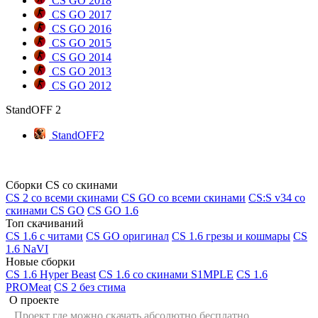
CS GO 2018
CS GO 2017
CS GO 2016
CS GO 2015
CS GO 2014
CS GO 2013
CS GO 2012
StandOFF 2
StandOFF2
Сборки CS со скинами
CS 2 со всеми скинами
CS GO со всеми скинами
CS:S v34 со
скинами CS GO
CS GO 1.6
Топ скачиваний
CS 1.6 с читами
CS GO оригинал
CS 1.6 грезы и кошмары
CS
1.6 NaVI
Новые сборки
CS 1.6 Hyper Beast
CS 1.6 со скинами S1MPLE
CS 1.6
PROMeat
CS 2 без стима
О проекте
Проект где можно скачать абсолютно бесплатно