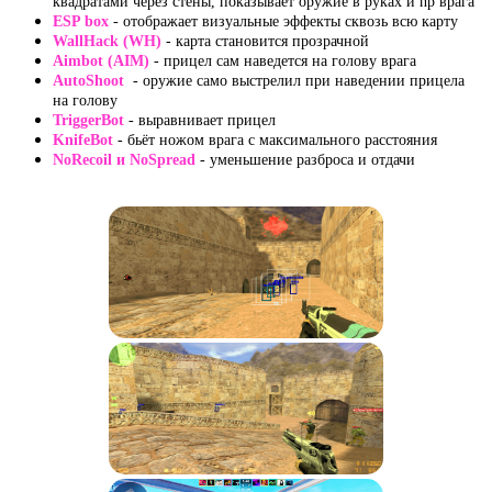
квадратами через стены, показывает оружие в руках и hp врага
ESP box
- отображает визуальные эффекты сквозь всю карту
WallHack (WH)
- карта становится прозрачной
Aimbot (AIM)
- прицел сам наведется на голову врага
AutoShoot
- оружие само выстрелил при наведении прицела
на голову
TriggerBot
- выравнивает прицел
KnifeBot
- бьёт ножом врага с максимального расстояния
NoRecoil и NoSpread
- уменьшение разброса и отдачи