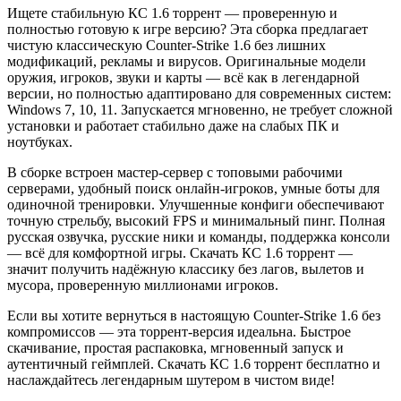
Ищете стабильную КС 1.6 торрент — проверенную и
полностью готовую к игре версию? Эта сборка предлагает
чистую классическую Counter-Strike 1.6 без лишних
модификаций, рекламы и вирусов. Оригинальные модели
оружия, игроков, звуки и карты — всё как в легендарной
версии, но полностью адаптировано для современных систем:
Windows 7, 10, 11. Запускается мгновенно, не требует сложной
установки и работает стабильно даже на слабых ПК и
ноутбуках.
В сборке встроен мастер-сервер с топовыми рабочими
серверами, удобный поиск онлайн-игроков, умные боты для
одиночной тренировки. Улучшенные конфиги обеспечивают
точную стрельбу, высокий FPS и минимальный пинг. Полная
русская озвучка, русские ники и команды, поддержка консоли
— всё для комфортной игры. Скачать КС 1.6 торрент —
значит получить надёжную классику без лагов, вылетов и
мусора, проверенную миллионами игроков.
Если вы хотите вернуться в настоящую Counter-Strike 1.6 без
компромиссов — эта торрент-версия идеальна. Быстрое
скачивание, простая распаковка, мгновенный запуск и
аутентичный геймплей. Скачать КС 1.6 торрент бесплатно и
наслаждайтесь легендарным шутером в чистом виде!