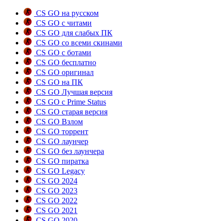
CS GO на русском
CS GO с читами
CS GO для слабых ПК
CS GO со всеми скинами
CS GO с ботами
CS GO бесплатно
CS GO оригинал
CS GO на ПК
CS GO Лучшая версия
CS GO с Prime Status
CS GO старая версия
CS GO Взлом
CS GO торрент
CS GO лаунчер
CS GO без лаунчера
CS GO пиратка
CS GO Legacy
CS GO 2024
CS GO 2023
CS GO 2022
CS GO 2021
CS GO 2020