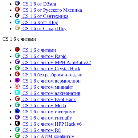
CS 1.6 от D3stra
CS 1.6 от Русского Мясника
CS 1.6 от Сантехника
CS 1.6 Котт Шоу
CS 1.6 от Сахар Шоу
CS 1.6 с читами
CS 1.6 с читами
CS 1.6 с читом Rapid
CS 1.6 с читом MPH AimBot v22
CS 1.6 с читом Crystal Hack
CS 1.6 без разброса и отдачи
CS 1.6 с читом вермиллион
CS 1.6 с читом миднайт
CS 1.6 с читом альтернатив
CS 1.6 с читом Evol Hack
CS 1.6 с читом Metla
CS 1.6 с читом интериум
CS 1.6 с читом гигнайт
CS 1.6 с читом HPP Hack v6
CS 1.6 с читом R8
CS 1.6 с АИМ конфигом