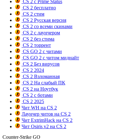
CS 2 с Prime Status
CS 2 бесплатно
CS 2 стим
CS 2 Русская версия
CS 2 со всеми скинами
CS 2 с лаунчером
CS 2 без стима
CS 2 торрент
CS GO 2 с читами
CS GO 2 с читом миднайт
CS 2 Без вирусов
CS 2 2024
CS 2 Взломанная
CS 2 На слабый ПК
CS 2 на Ноутбук
CS 2 с ботами
CS 2 2025
Чит WH на CS 2
Лаунчер читов на CS 2
Чит ExtrimHack на CS 2
Чит Osiris v2 на CS 2
Counter-Strike GO