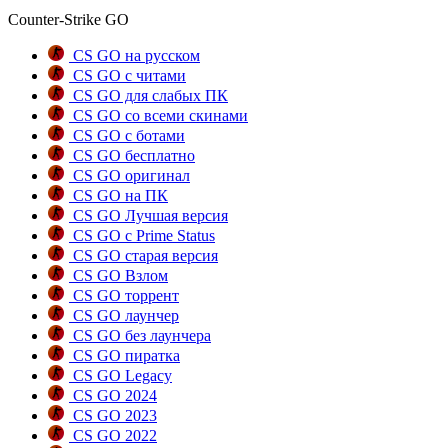
Counter-Strike GO
CS GO на русском
CS GO с читами
CS GO для слабых ПК
CS GO со всеми скинами
CS GO с ботами
CS GO бесплатно
CS GO оригинал
CS GO на ПК
CS GO Лучшая версия
CS GO с Prime Status
CS GO старая версия
CS GO Взлом
CS GO торрент
CS GO лаунчер
CS GO без лаунчера
CS GO пиратка
CS GO Legacy
CS GO 2024
CS GO 2023
CS GO 2022