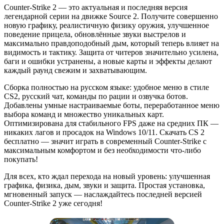
Counter-Strike 2 — это актуальная и последняя версия
легендарной серии на движке Source 2. Получите совершенно
новую графику, реалистичную физику оружия, улучшенное
поведение прицела, обновлённые звуки выстрелов и
максимально правдоподобный дым, который теперь влияет на
видимость и тактику. Защита от читеров значительно усилена,
баги и ошибки устранены, а новые карты и эффекты делают
каждый раунд свежим и захватывающим.
Сборка полностью на русском языке: удобное меню в стиле
CS2, русский чат, команды по рации и озвучка ботов.
Добавлены умные настраиваемые боты, переработанное меню
выбора команд и множество уникальных карт.
Оптимизирована для стабильного FPS даже на средних ПК —
никаких лагов и просадок на Windows 10/11. Скачать CS 2
бесплатно — значит играть в современный Counter-Strike с
максимальным комфортом и без необходимости что-либо
покупать!
Для всех, кто ждал перехода на новый уровень: улучшенная
графика, физика, дым, звуки и защита. Простая установка,
мгновенный запуск — наслаждайтесь последней версией
Counter-Strike 2 уже сегодня!