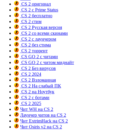
CS 2 оригинал
CS 2 с Prime Status
CS 2 бесплатно
CS 2 стим
CS 2 Русская версия
CS 2 со всеми скинами
CS 2 с лаунчером
CS 2 без стима
CS 2 торрент
CS GO 2 с читами
CS GO 2 с читом миднайт
CS 2 Без вирусов
CS 2 2024
CS 2 Взломанная
CS 2 На слабый ПК
CS 2 на Ноутбук
CS 2 с ботами
CS 2 2025
Чит WH на CS 2
Лаунчер читов на CS 2
Чит ExtrimHack на CS 2
Чит Osiris v2 на CS 2