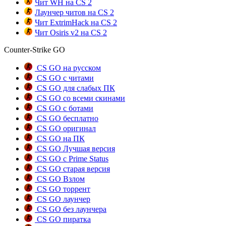
Чит WH на CS 2
Лаунчер читов на CS 2
Чит ExtrimHack на CS 2
Чит Osiris v2 на CS 2
Counter-Strike GO
CS GO на русском
CS GO с читами
CS GO для слабых ПК
CS GO со всеми скинами
CS GO с ботами
CS GO бесплатно
CS GO оригинал
CS GO на ПК
CS GO Лучшая версия
CS GO с Prime Status
CS GO старая версия
CS GO Взлом
CS GO торрент
CS GO лаунчер
CS GO без лаунчера
CS GO пиратка