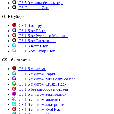
CS 5.0 скины без осмотра
CS Condition Zero
От Ютуберов
CS 1.6 от Тру
CS 1.6 от D3stra
CS 1.6 от Русского Мясника
CS 1.6 от Сантехника
CS 1.6 Котт Шоу
CS 1.6 от Сахар Шоу
CS 1.6 с читами
CS 1.6 с читами
CS 1.6 с читом Rapid
CS 1.6 с читом MPH AimBot v22
CS 1.6 с читом Crystal Hack
CS 1.6 без разброса и отдачи
CS 1.6 с читом вермиллион
CS 1.6 с читом миднайт
CS 1.6 с читом альтернатив
CS 1.6 с читом Evol Hack