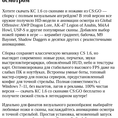
Хотите скачать КС 1.6 со скинами и ножами из CS:GO —
сборку с полным визуальным апгрейдом? В этой версии все
оружие получило HD-модели и анимации осмотра из Global
Offensive: AWP Dragon Lore, AK-47 Legion of Anubis, M4A4
Howl, USP-S и другие популярные скины. Добавлен выбор
ножей прямо в игре — керамбит градиент, бабочка, M9
Bayonet, Shadow Daggers и десятки других с реалистичными
анимациями.
Сборка сохраняет классическую механику CS 1.6, но
выглядит современно: новые руки, перчатки, звуки
выстрелов/перезарядки, обновлённый HUD, небо и текстуры
карт. Оптимизирована для стабильного высокого FPS даже на
слабых ПК и ноутбуках. Встроены умные боты, топовый
мастер-сервер для поиска серверов, предустановленный
конфиг для точной стрельбы. Полная совместимость с
Windows 7–11, без вылетов, лагов и рекламы. 100% чистая
версия — скачать КС 1.6 со скинами CS:GO бесплатно и
получите свежий стиль в легендарном шутере!
Идеально для фанатов визуального разнообразия: выбирайте
любимые ножи и скины, наслаждайтесь анимациями осмотра
и точной стрельбой. Простая установка, мгновенный запуск