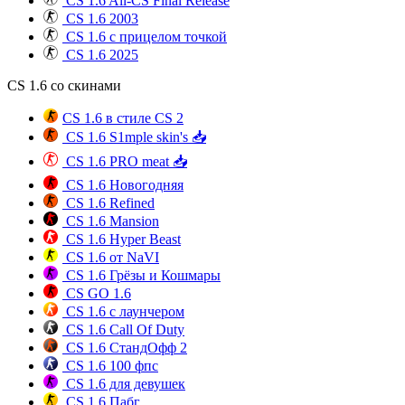
CS 1.6 All-CS Final Release
CS 1.6 2003
CS 1.6 с прицелом точкой
CS 1.6 2025
CS 1.6 со скинами
CS 1.6 в стиле CS 2
CS 1.6 S1mple skin's 📥
CS 1.6 PRO meat 📥
CS 1.6 Новогодняя
CS 1.6 Refined
CS 1.6 Mansion
CS 1.6 Hyper Beast
CS 1.6 от NaVI
CS 1.6 Грёзы и Кошмары
CS GO 1.6
CS 1.6 с лаунчером
CS 1.6 Call Of Duty
CS 1.6 СтандОфф 2
CS 1.6 100 фпс
CS 1.6 для девушек
CS 1.6 Пабг