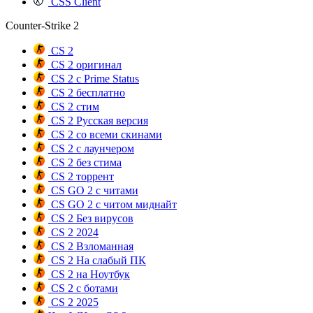
CSS Client
Counter-Strike 2
CS 2
CS 2 оригинал
CS 2 с Prime Status
CS 2 бесплатно
CS 2 стим
CS 2 Русская версия
CS 2 со всеми скинами
CS 2 с лаунчером
CS 2 без стима
CS 2 торрент
CS GO 2 с читами
CS GO 2 с читом миднайт
CS 2 Без вирусов
CS 2 2024
CS 2 Взломанная
CS 2 На слабый ПК
CS 2 на Ноутбук
CS 2 с ботами
CS 2 2025