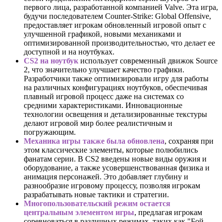
первого лица, разработанной компанией Valve. Эта игра,
будучи последователем Counter-Strike: Global Offensive,
предоставляет игрокам обновленный игровой опыт с
улучшенной графикой, новыми механиками и
оптимизированной производительностью, что делает ее
доступной и на ноутбуках.
CS2 на ноутбук
использует современный движок Source
2, что значительно улучшает качество графики.
Разработчики также оптимизировали игру для работы
на различных конфигурациях ноутбуков, обеспечивая
плавный игровой процесс даже на системах со
средними характеристиками. Инновационные
технологии освещения и детализированные текстуры
делают игровой мир более реалистичным и
погружающим.
Механика игры также была обновлена
, сохраняя при
этом классические элементы, которые полюбились
фанатам серии. В CS2 введены новые виды оружия и
оборудование, а также усовершенствованная физика и
анимация персонажей. Это добавляет глубину и
разнообразие игровому процессу, позволяя игрокам
разрабатывать новые тактики и стратегии.
Многопользовательский режим остается
центральным элементом игры
, предлагая игрокам
соревноваться в различных режимах, таких как "Бой