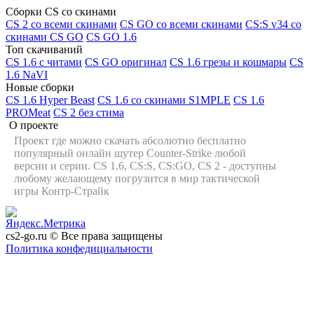
Сборки CS со скинами
CS 2 со всеми скинами
CS GO со всеми скинами
CS:S v34 со
скинами CS GO
CS GO 1.6
Топ скачиваний
CS 1.6 с читами
CS GO оригинал
CS 1.6 грезы и кошмары
CS
1.6 NaVI
Новые сборки
CS 1.6 Hyper Beast
CS 1.6 со скинами S1MPLE
CS 1.6
PROMeat
CS 2 без стима
О проекте
Проект где можно скачать абсолютно бесплатно
популярный онлайн шутер Counter-Strike любой
версии и серии. CS 1.6, CS:S, CS:GO, CS 2 - доступны
любому желающему погрузится в мир тактической
игры Контр-Страйк
cs2-go.ru © Все права защищены
Политика конфедициальности