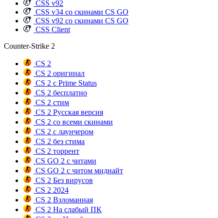
CSS v92
CSS v34 со скинами CS GO
CSS v92 со скинами CS GO
CSS Client
Counter-Strike 2
CS 2
CS 2 оригинал
CS 2 с Prime Status
CS 2 бесплатно
CS 2 стим
CS 2 Русская версия
CS 2 со всеми скинами
CS 2 с лаунчером
CS 2 без стима
CS 2 торрент
CS GO 2 с читами
CS GO 2 с читом миднайт
CS 2 Без вирусов
CS 2 2024
CS 2 Взломанная
CS 2 На слабый ПК