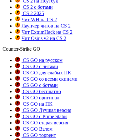
CS 2 на Ноутбук
CS 2 с ботами
CS 2 2025
Чит WH на CS 2
Лаунчер читов на CS 2
Чит ExtrimHack на CS 2
Чит Osiris v2 на CS 2
Counter-Strike GO
CS GO на русском
CS GO с читами
CS GO для слабых ПК
CS GO со всеми скинами
CS GO с ботами
CS GO бесплатно
CS GO оригинал
CS GO на ПК
CS GO Лучшая версия
CS GO с Prime Status
CS GO старая версия
CS GO Взлом
CS GO торрент