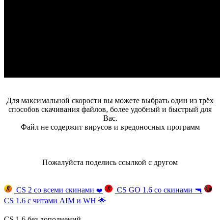
Для максимальной скорости вы можете выбрать один из трёх
способов скачивания файлов, более удобный и быстрый для
Вас.
Файл не содержит вирусов и вредоносных программ
Пожалуйста поделись ссылкой с другом
CS 2 со всеми скинами
CS GO 1.6 со скинами
🔫
❤️
CS 1.6 с читами AIM и WH
🌟
CS 1.6 без дополнений