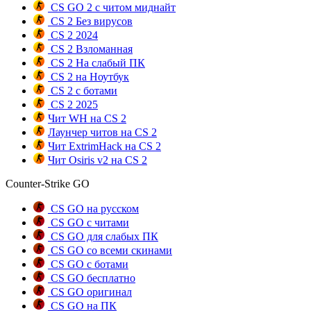
CS GO 2 с читом миднайт
CS 2 Без вирусов
CS 2 2024
CS 2 Взломанная
CS 2 На слабый ПК
CS 2 на Ноутбук
CS 2 с ботами
CS 2 2025
Чит WH на CS 2
Лаунчер читов на CS 2
Чит ExtrimHack на CS 2
Чит Osiris v2 на CS 2
Counter-Strike GO
CS GO на русском
CS GO с читами
CS GO для слабых ПК
CS GO со всеми скинами
CS GO с ботами
CS GO бесплатно
CS GO оригинал
CS GO на ПК