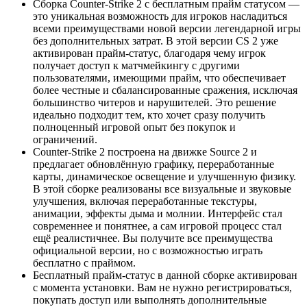
Сборка Counter-Strike 2 с бесплатным прайм статусом —
это уникальная возможность для игроков насладиться
всеми преимуществами новой версии легендарной игры
без дополнительных затрат. В этой версии CS 2 уже
активирован прайм-статус, благодаря чему игрок
получает доступ к матчмейкингу с другими
пользователями, имеющими прайм, что обеспечивает
более честные и сбалансированные сражения, исключая
большинство читеров и нарушителей. Это решение
идеально подходит тем, кто хочет сразу получить
полноценный игровой опыт без покупок и
ограничений.
Counter-Strike 2 построена на движке Source 2 и
предлагает обновлённую графику, переработанные
карты, динамическое освещение и улучшенную физику.
В этой сборке реализованы все визуальные и звуковые
улучшения, включая переработанные текстуры,
анимации, эффекты дыма и молнии. Интерфейс стал
современнее и понятнее, а сам игровой процесс стал
ещё реалистичнее. Вы получите все преимущества
официальной версии, но с возможностью играть
бесплатно с праймом.
Бесплатный прайм-статус в данной сборке активирован
с момента установки. Вам не нужно регистрироваться,
покупать доступ или выполнять дополнительные