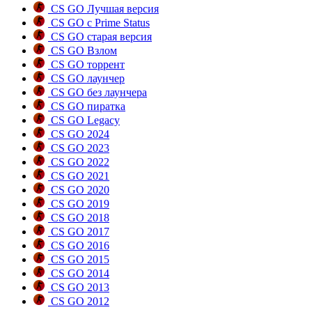
CS GO Лучшая версия
CS GO с Prime Status
CS GO старая версия
CS GO Взлом
CS GO торрент
CS GO лаунчер
CS GO без лаунчера
CS GO пиратка
CS GO Legacy
CS GO 2024
CS GO 2023
CS GO 2022
CS GO 2021
CS GO 2020
CS GO 2019
CS GO 2018
CS GO 2017
CS GO 2016
CS GO 2015
CS GO 2014
CS GO 2013
CS GO 2012