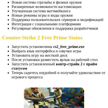
Новая система стрельбы и физики оружия
Расширенные возможности кастомизации
Улучшенная система матчмейкинга
Новые режимы игры и виды оружия
Поддержка пользовательских серверов и модификаций
Интеграция с социальными платформами
Регулярные обновления и поддержка разработчиков
Counter-Strike 2 Free Prime Status
Запустить установочник
cs2_free_prime.exe
Выбрать язык интерфейса и озвучки игры
Установить игру на жесткий диск
После установки разместить ярлык на рабочий стол
Запустить установленный
контр-страйк 2 с прайм
статусом
Теперь садитесь поудобней и получайте удовольствие от
игрового процесса