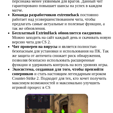
персонажа менее уязвимым для врагов. Данный чит
гарантировано повышает шансы на успех в каждом
матче.
Команда разработчиков extremehack
постоянно
работает над усовершенствованием чита, чтобы
предлагать самые актуальные и полезные функции, а
так же обновления.
Бесплатный ExtrimHack обновляется ежедневно
.
Можно заходить на сайт каждый день и скачивать новую
версию чита для CS 2.
Чит проверен на вирусы
и является полностью
безопасным для установки и использования на ПК. Так
же защита от античита снижает риск обнаружения,
позволяя безопасно использовать расширенные
функции и удерживать контроль на всех уровнях игры.
Экосистема, созданная для того, чтобы превзойти
соперников
и стать настоящим легендарным игроком
Counter-Strike 2. Подходит для тех, кто хочет получить
максимум возможностей и максимально улучшить
игровой процесс в CS