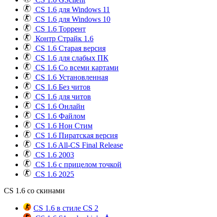
CS 1.6 для Windows 11
CS 1.6 для Windows 10
CS 1.6 Торрент
Контр Страйк 1.6
CS 1.6 Старая версия
CS 1.6 для слабых ПК
CS 1.6 Со всеми картами
CS 1.6 Установленная
CS 1.6 Без читов
CS 1.6 для читов
CS 1.6 Онлайн
CS 1.6 Файлом
CS 1.6 Нон Стим
CS 1.6 Пиратская версия
CS 1.6 All-CS Final Release
CS 1.6 2003
CS 1.6 с прицелом точкой
CS 1.6 2025
CS 1.6 со скинами
CS 1.6 в стиле CS 2