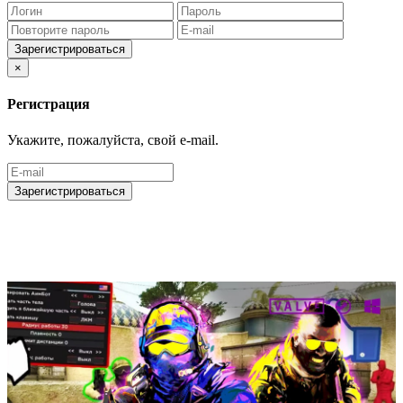
Зарегистрироваться
×
Регистрация
Укажите, пожалуйста, свой e-mail.
Зарегистрироваться