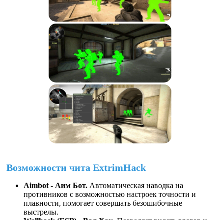
Возможности чита ExtrimHack
Aimbot
-
Аим Бот.
Автоматическая наводка на
противников с возможностью настроек точности и
плавности, помогает совершать безошибочные
выстрелы.