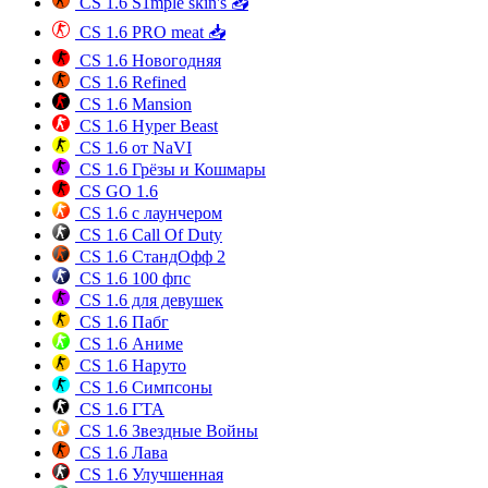
CS 1.6 S1mple skin's 📥
CS 1.6 PRO meat 📥
CS 1.6 Новогодняя
CS 1.6 Refined
CS 1.6 Mansion
CS 1.6 Hyper Beast
CS 1.6 от NaVI
CS 1.6 Грёзы и Кошмары
CS GO 1.6
CS 1.6 с лаунчером
CS 1.6 Call Of Duty
CS 1.6 СтандОфф 2
CS 1.6 100 фпс
CS 1.6 для девушек
CS 1.6 Пабг
CS 1.6 Аниме
CS 1.6 Наруто
CS 1.6 Симпсоны
CS 1.6 ГТА
CS 1.6 Звездные Войны
CS 1.6 Лава
CS 1.6 Улучшенная