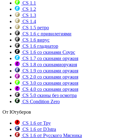
CS 1.1
CS 1.2
CS 1.3
CS 1.4
CS 1.5 ретро
CS 1.6 с привилегиями
CS 1.6 вирус
CS 1.6 гладиатор
CS 1.6 со скинами Соурс
CS 1.7 со скинами оружия
CS 1.8 со скинамиоружия
CS 1.9 со скинами оружия
CS 2.0 со скинами оружия
CS 3.0 со скинами оружия
CS 4.0 со скинами оружия
CS 5.0 скины без осмотра
CS Condition Zero
От Ютуберов
CS 1.6 от Тру
CS 1.6 от D3stra
CS 1.6 от Русского Мясника