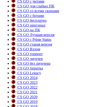
CS GO с читами
CS GO для слабых ПК
CS GO со всеми скинами
CS GO с ботами
CS GO бесплатно
CS GO оригинал
CS GO на ПК
CS GO Лучшая версия
CS GO с Prime Status
CS GO старая версия
CS GO Взлом
CS GO торрент
CS GO лаунчер
CS GO без лаунчера
CS GO пиратка
CS GO Legacy
CS GO 2024
CS GO 2023
CS GO 2022
CS GO 2021
CS GO 2020
CS GO 2019
CS GO 2018