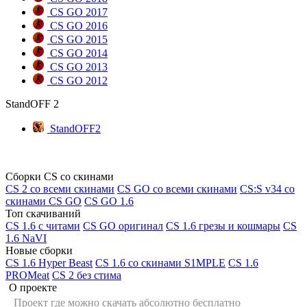
CS GO 2017
CS GO 2016
CS GO 2015
CS GO 2014
CS GO 2013
CS GO 2012
StandOFF 2
StandOFF2
Сборки CS со скинами
CS 2 со всеми скинами
CS GO со всеми скинами
CS:S v34 со
скинами CS GO
CS GO 1.6
Топ скачиваний
CS 1.6 с читами
CS GO оригинал
CS 1.6 грезы и кошмары
CS
1.6 NaVI
Новые сборки
CS 1.6 Hyper Beast
CS 1.6 со скинами S1MPLE
CS 1.6
PROMeat
CS 2 без стима
О проекте
Проект где можно скачать абсолютно бесплатно