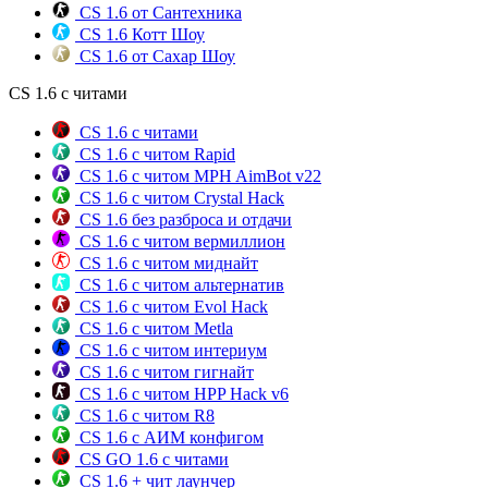
CS 1.6 от Сантехника
CS 1.6 Котт Шоу
CS 1.6 от Сахар Шоу
CS 1.6 с читами
CS 1.6 с читами
CS 1.6 с читом Rapid
CS 1.6 с читом MPH AimBot v22
CS 1.6 с читом Crystal Hack
CS 1.6 без разброса и отдачи
CS 1.6 с читом вермиллион
CS 1.6 с читом миднайт
CS 1.6 с читом альтернатив
CS 1.6 с читом Evol Hack
CS 1.6 с читом Metla
CS 1.6 с читом интериум
CS 1.6 с читом гигнайт
CS 1.6 с читом HPP Hack v6
CS 1.6 с читом R8
CS 1.6 с АИМ конфигом
CS GO 1.6 с читами
CS 1.6 + чит лаунчер