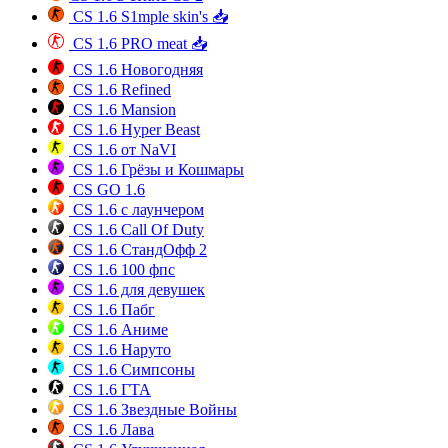
CS 1.6 S1mple skin's 📥
CS 1.6 PRO meat 📥
CS 1.6 Новогодняя
CS 1.6 Refined
CS 1.6 Mansion
CS 1.6 Hyper Beast
CS 1.6 от NaVI
CS 1.6 Грёзы и Кошмары
CS GO 1.6
CS 1.6 с лаунчером
CS 1.6 Call Of Duty
CS 1.6 СтандОфф 2
CS 1.6 100 фпс
CS 1.6 для девушек
CS 1.6 Пабг
CS 1.6 Аниме
CS 1.6 Наруто
CS 1.6 Симпсоны
CS 1.6 ГТА
CS 1.6 Звездные Войны
CS 1.6 Лава