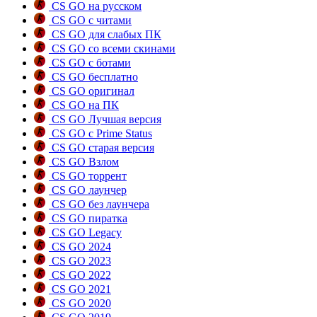
CS GO на русском
CS GO с читами
CS GO для слабых ПК
CS GO со всеми скинами
CS GO с ботами
CS GO бесплатно
CS GO оригинал
CS GO на ПК
CS GO Лучшая версия
CS GO с Prime Status
CS GO старая версия
CS GO Взлом
CS GO торрент
CS GO лаунчер
CS GO без лаунчера
CS GO пиратка
CS GO Legacy
CS GO 2024
CS GO 2023
CS GO 2022
CS GO 2021
CS GO 2020