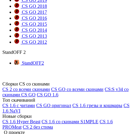
CS GO 2019
CS GO 2018
CS GO 2017
CS GO 2016
CS GO 2015
CS GO 2014
CS GO 2013
CS GO 2012
StandOFF 2
StandOFF2
Сборки CS со скинами
CS 2 со всеми скинами
CS GO со всеми скинами
CS:S v34 со
скинами CS GO
CS GO 1.6
Топ скачиваний
CS 1.6 с читами
CS GO оригинал
CS 1.6 грезы и кошмары
CS
1.6 NaVI
Новые сборки
CS 1.6 Hyper Beast
CS 1.6 со скинами S1MPLE
CS 1.6
PROMeat
CS 2 без стима
О проекте