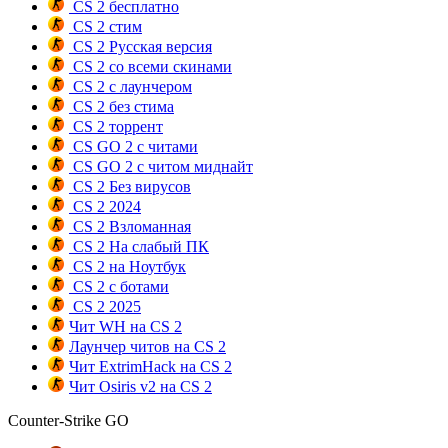
CS 2 бесплатно
CS 2 стим
CS 2 Русская версия
CS 2 со всеми скинами
CS 2 с лаунчером
CS 2 без стима
CS 2 торрент
CS GO 2 с читами
CS GO 2 с читом миднайт
CS 2 Без вирусов
CS 2 2024
CS 2 Взломанная
CS 2 На слабый ПК
CS 2 на Ноутбук
CS 2 с ботами
CS 2 2025
Чит WH на CS 2
Лаунчер читов на CS 2
Чит ExtrimHack на CS 2
Чит Osiris v2 на CS 2
Counter-Strike GO