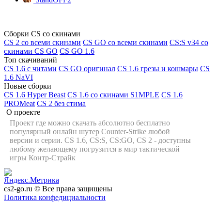
Сборки CS со скинами
CS 2 со всеми скинами
CS GO со всеми скинами
CS:S v34 со
скинами CS GO
CS GO 1.6
Топ скачиваний
CS 1.6 с читами
CS GO оригинал
CS 1.6 грезы и кошмары
CS
1.6 NaVI
Новые сборки
CS 1.6 Hyper Beast
CS 1.6 со скинами S1MPLE
CS 1.6
PROMeat
CS 2 без стима
О проекте
Проект где можно скачать абсолютно бесплатно
популярный онлайн шутер Counter-Strike любой
версии и серии. CS 1.6, CS:S, CS:GO, CS 2 - доступны
любому желающему погрузится в мир тактической
игры Контр-Страйк
cs2-go.ru © Все права защищены
Политика конфедициальности