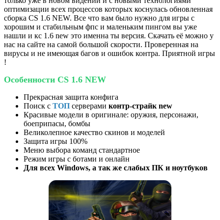
только уже в новом видении и с новыми технологиями
оптимизации всех процессов которых коснулась обновленная
сборка CS 1.6 NEW. Все что вам было нужно для игры с
хорошим и стабильным фпс и маленьким пингом вы уже
нашли и кс 1.6 new это именна ты версия. Скачать её можно у
нас на сайте на самой большой скорости. Проверенная на
вирусы и не имеющая багов и ошибок контра. Приятной игры
!
Особенности CS 1.6 NEW
Прекрасная защита конфига
Поиск с
ТОП
серверами
контр-страйк new
Красивые модели в оригинале: оружия, персонажи,
боеприпасы, бомбы
Великолепное качество скинов и моделей
Защита игры 100%
Меню выбора команд стандартное
Режим игры с ботами и онлайн
Для всех Windows, а так же слабых ПК и ноутбуков