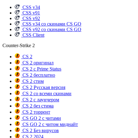
CSS v34
CSS v91
CSS v92
CSS v34 со скинами CS GO
CSS v92 со скинами CS GO
CSS Client
Counter-Strike 2
CS 2
CS 2 оригинал
CS 2 с Prime Status
CS 2 бесплатно
CS 2 стим
CS 2 Русская версия
CS 2 со всеми скинами
CS 2 с лаунчером
CS 2 без стима
CS 2 торрент
CS GO 2 с читами
CS GO 2 с читом миднайт
CS 2 Без вирусов
CS 2 2024