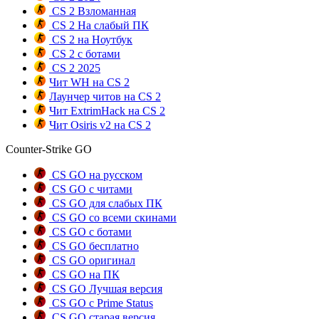
CS 2 Взломанная
CS 2 На слабый ПК
CS 2 на Ноутбук
CS 2 с ботами
CS 2 2025
Чит WH на CS 2
Лаунчер читов на CS 2
Чит ExtrimHack на CS 2
Чит Osiris v2 на CS 2
Counter-Strike GO
CS GO на русском
CS GO с читами
CS GO для слабых ПК
CS GO со всеми скинами
CS GO с ботами
CS GO бесплатно
CS GO оригинал
CS GO на ПК
CS GO Лучшая версия
CS GO с Prime Status
CS GO старая версия