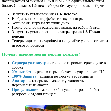
наслаждаться отличным FPS и PING, на официальном стим
билде. Свежая
cs 1.6 new
- сборка без мусора и хлама. Удачи !
Запустить установочник
cs16_new.exe
Выбрать язык интерфейса и озвучки игры
Установить игру на жесткий диск
После установки разместить ярлык на рабочий стол
Запустить установленный
контр-страйк 1.6 Новая
версия
Теперь садитесь поудобней и получайте удовольствие от
игрового процесса
Почему именно новая версия контры?
Сервера уже внутри
- топовые игровые сервера уже в
сборке
Умные боты
- режим игры с ботами - управление "H"
100% Защита
- админы не смогут вас забанить
Аватары
- теперь вы сможете установить
персональный аватар
Прицеливание
- маленький и уже настроеный, без
разброса и отдачи прицел