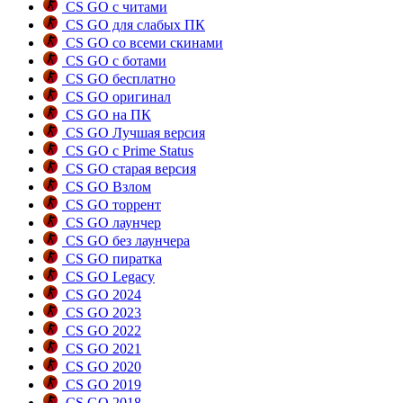
CS GO с читами
CS GO для слабых ПК
CS GO со всеми скинами
CS GO с ботами
CS GO бесплатно
CS GO оригинал
CS GO на ПК
CS GO Лучшая версия
CS GO с Prime Status
CS GO старая версия
CS GO Взлом
CS GO торрент
CS GO лаунчер
CS GO без лаунчера
CS GO пиратка
CS GO Legacy
CS GO 2024
CS GO 2023
CS GO 2022
CS GO 2021
CS GO 2020
CS GO 2019
CS GO 2018