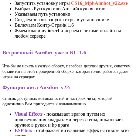
Запустить установку игры
CS16_MphAimbot_v22.exe
Выбрать Русскую или Английскую версию
Указываем путь установки
Создаем значок запуска игры в установчнике
Включаем Контр-Страйк 1.6
Жмем клавишу
insert
и играем с читами онлайн на
любом сервере
Встроенный Аимбот уже в КС 1.6
Что-бы не искать нужную сборку, перебрав десятки других, советуем
оставится на этой проверенной сборке, которая точно работает даже
играя на серверах.
Функции чита АимБот v22:
Список доступных возможностей и настроек чита, который
однозначно Вам пригодится к ознакомлению
Visual Effects
- показывает врагов путем их
подсвечивания квадратами через стены, показывает
оружие в руках и hp врага
ESP box
- отображает визуальные эффекты сквозь всю
карту