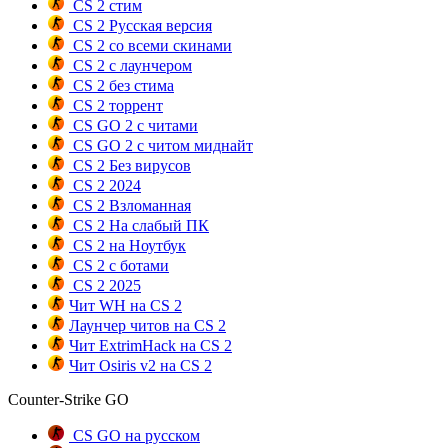
CS 2 стим
CS 2 Русская версия
CS 2 со всеми скинами
CS 2 с лаунчером
CS 2 без стима
CS 2 торрент
CS GO 2 с читами
CS GO 2 с читом миднайт
CS 2 Без вирусов
CS 2 2024
CS 2 Взломанная
CS 2 На слабый ПК
CS 2 на Ноутбук
CS 2 с ботами
CS 2 2025
Чит WH на CS 2
Лаунчер читов на CS 2
Чит ExtrimHack на CS 2
Чит Osiris v2 на CS 2
Counter-Strike GO
CS GO на русском