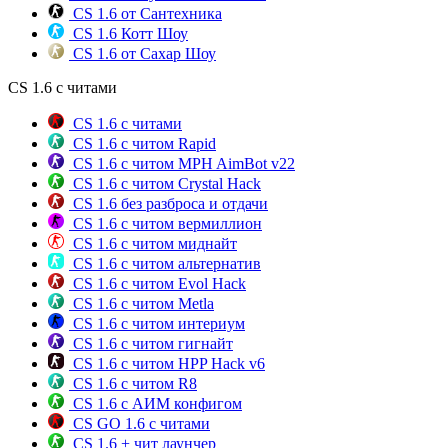
CS 1.6 от Сантехника
CS 1.6 Котт Шоу
CS 1.6 от Сахар Шоу
CS 1.6 с читами
CS 1.6 с читами
CS 1.6 с читом Rapid
CS 1.6 с читом MPH AimBot v22
CS 1.6 с читом Crystal Hack
CS 1.6 без разброса и отдачи
CS 1.6 с читом вермиллион
CS 1.6 с читом миднайт
CS 1.6 с читом альтернатив
CS 1.6 с читом Evol Hack
CS 1.6 с читом Metla
CS 1.6 с читом интериум
CS 1.6 с читом гигнайт
CS 1.6 с читом HPP Hack v6
CS 1.6 с читом R8
CS 1.6 с АИМ конфигом
CS GO 1.6 с читами
CS 1.6 + чит лаунчер