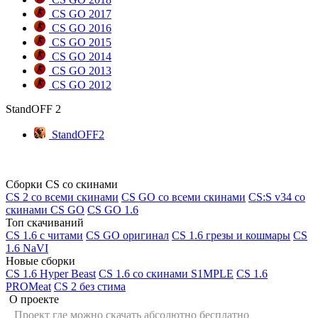
CS GO 2017
CS GO 2016
CS GO 2015
CS GO 2014
CS GO 2013
CS GO 2012
StandOFF 2
StandOFF2
Сборки CS со скинами
CS 2 со всеми скинами
CS GO со всеми скинами
CS:S v34 со
скинами CS GO
CS GO 1.6
Топ скачиваний
CS 1.6 с читами
CS GO оригинал
CS 1.6 грезы и кошмары
CS
1.6 NaVI
Новые сборки
CS 1.6 Hyper Beast
CS 1.6 со скинами S1MPLE
CS 1.6
PROMeat
CS 2 без стима
О проекте
Проект где можно скачать абсолютно бесплатно